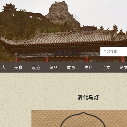
民艺
美食
遗迹
藏品
故事
史料
诗文
论
清代马灯