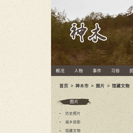
概况
人物
事件
习俗
首页
>
神木市
>
图片
>
馆藏文物
图片
历史照片
城乡掠影
馆藏文物