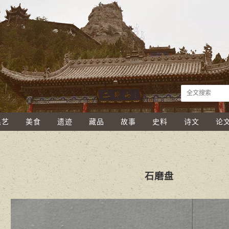
民艺
美食
遗迹
藏品
故事
史料
诗文
论
石磨盘