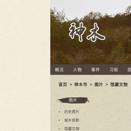
概况
人物
事件
习俗
首页
>
神木市
>
图片
>
馆藏文物
图片
历史照片
城乡掠影
馆藏文物