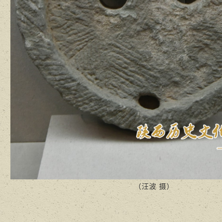
（汪波 摄）