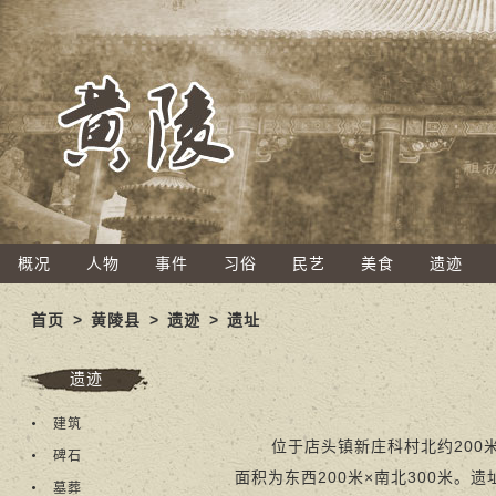
概况
人物
事件
习俗
民艺
美食
遗迹
首页
>
黄陵县
>
遗迹
>
遗址
遗迹
建筑
位于店头镇新庄科村北约200
碑石
面积为东西200米×南北300米
墓葬