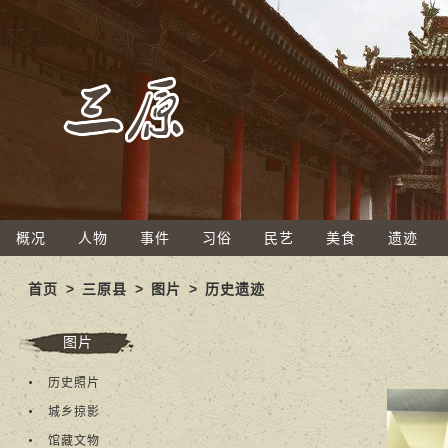
概况
人物
事件
习俗
民艺
美食
遗迹
首页
>
三原县
>
图片
>
历史遗迹
图片
历史照片
城乡掠影
馆藏文物