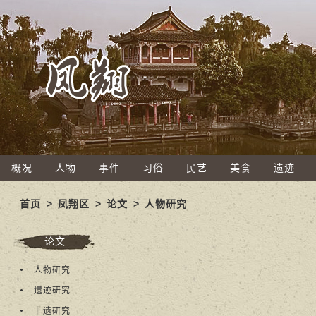
概况
人物
事件
习俗
民艺
美食
遗迹
首页
>
凤翔区
>
论文
>
人物研究
论文
人物研究
遗迹研究
非遗研究