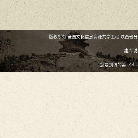
版权所有:全国文化信息资源共享工程 陕西省
建库说
441
您是到访的第