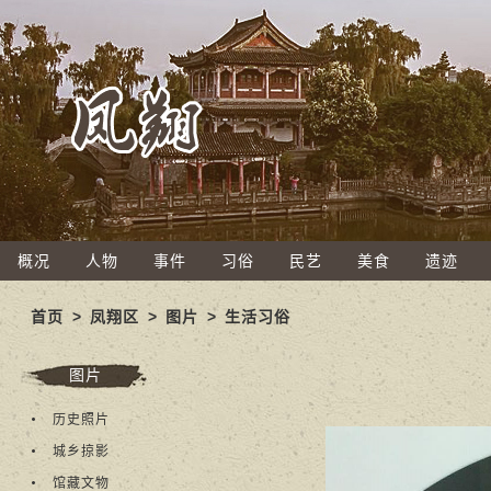
概况
人物
事件
习俗
民艺
美食
遗迹
首页
>
凤翔区
>
图片
>
生活习俗
图片
历史照片
城乡掠影
馆藏文物