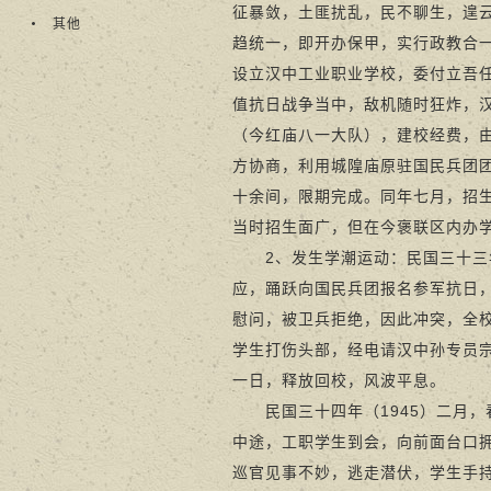
征暴敛，土匪扰乱，民不聊生，遑云
其他
趋统一，即开办保甲，实行政教合一
设立汉中工业职业学校，委付立吾
值抗日战争当中，敌机随时狂炸，
（今红庙八一大队），建校经费，
方协商，利用城隍庙原驻国民兵团
十余间，限期完成。同年七月，招
当时招生面广，但在今褒联区内办
2、发生学潮运动：民国三十三年
应，踊跃向国民兵团报名参军抗日
慰问，被卫兵拒绝，因此冲突，全
学生打伤头部，经电请汉中孙专员
一日，释放回校，风波平息。
民国三十四年（1945）二月，
中途，工职学生到会，向前面台口
巡官见事不妙，逃走潜伏，学生手