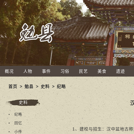
概况
人物
事件
习俗
民艺
美食
遗迹
首页
>
勉县
>
史料
>
纪略
史料
纪略
回忆
1、建校与招生：汉中盆地古称天
小传