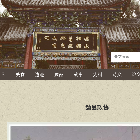
民艺
美食
遗迹
藏品
故事
史料
诗文
论
勉县政协