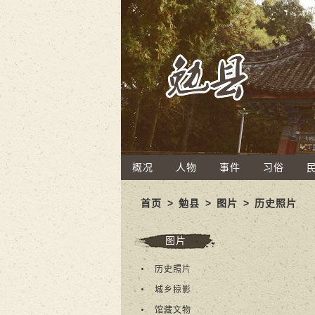
概况
人物
事件
习俗
首页
>
勉县
>
图片
>
历史照片
图片
历史照片
城乡掠影
馆藏文物