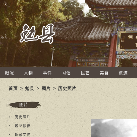
概况
人物
事件
习俗
民艺
美食
遗迹
首页
>
勉县
>
图片
>
历史照片
图片
历史照片
城乡掠影
馆藏文物