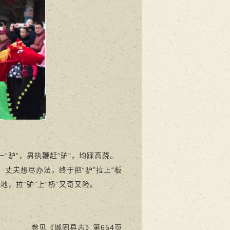
驴”，男执鞭赶“驴”，均踩高跷。
丈夫想尽办法，终于把“驴”拉上“板
，拉“驴”上“桥”又奇又险。
参见《城固县志》第654页