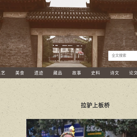
民艺
美食
遗迹
藏品
故事
史料
诗文
论
拉驴上板桥