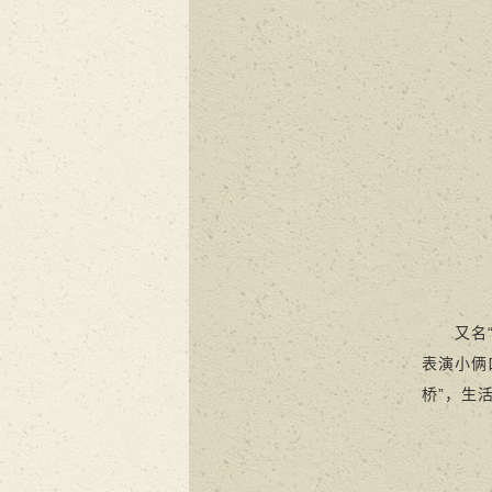
又名“跑
表演小俩
桥”，生