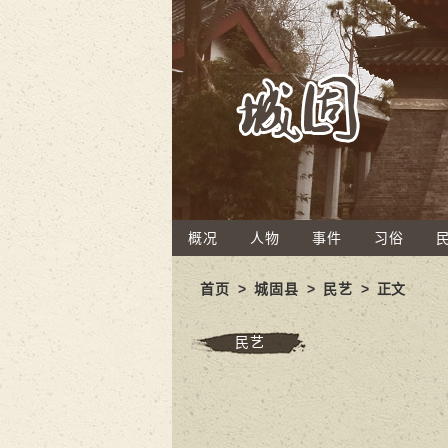
概况
人物
事件
习俗
首页
>
城固县
>
民艺
> 正文
民艺