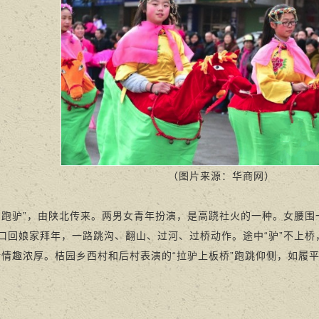
（图片来源：华商网）
驴”，由陕北传来。两男女青年扮演，是高跷社火的一种。女腰围一“
口回娘家拜年，一路跳沟、翻山、过河、过桥动作。途中“驴”不上桥，
活情趣浓厚。桔园乡西村和后村表演的“拉驴上板桥”跑跳仰侧，如履平地