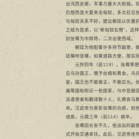
出河西走廊，军事力量大大削弱。
仍想西连大夏夹击匈奴，多次召见
与匈奴关系不好，建议朝廷以优惠
之结为昆弟，以“断匈奴右臂”，这
封张骞为中郎将，二次出使西域。
朝廷为他配备许多持节副使，拨随
廷嘱咐张骞，如果道路方便，按实
元狩四年（前119），张骞率使
见乌孙国王，赠予丝绸和黄金。乌
徙，国王也不能做主，不敢应允。
阗等国和附近一些国家，与中亚细亚
派遣使者和翻译数十人，礼赠良马
命。汉武帝为表彰张骞的功绩，封
成疾，元鼎三年（前114）病卒。
张骞回长安不久，他派出的副使完
式开始交通来往。此后，汉武帝连