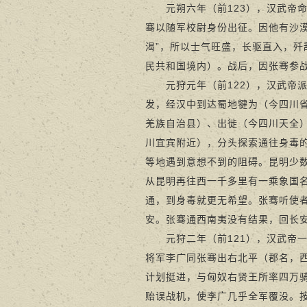
元朔六年（前123），汉武帝命
骞以随军校尉身份出征。因他有沙
渴”，所以士气旺盛，长驱直入，
民共和国境内）。战后，因张骞参战
元狩元年（前122），汉武帝派
发，经汉中到达蜀地犍为（今四川
羌族自治县）、出徙（今四川天全
川宜宾附近），分头探索通往身毒
等地遇到意想不到的阻碍。昆明少数
从昆明再往西一千多里有一乘象国
通，到身毒就更无希望。张骞听使
安。张骞通西南夷没有结果，回长
元狩二年（前121），汉武帝一
将军李广同张骞出右北平（郡名，
计划挺进，与匈奴右贤王所率四万
贻误战机，使李广几乎全军覆没。