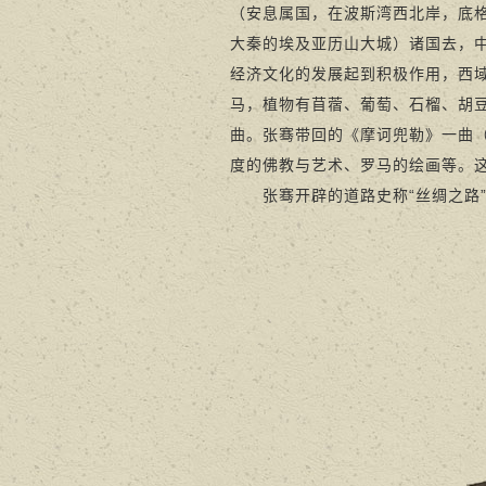
（安息属国，在波斯湾西北岸，底
大秦的埃及亚历山大城）诸国去，
经济文化的发展起到积极作用，西
马，植物有苜蓿、葡萄、石榴、胡
曲。张骞带回的《摩诃兜勒》一曲
度的佛教与艺术、罗马的绘画等。
张骞开辟的道路史称“丝绸之路”。