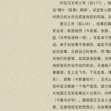
约在汉文帝三年（前177），匈
设“幢仆（奴隶）都尉”，对这些小
间西迁的大月氏原是匈奴的死敌，
建元三年（前138），张骞应募
安出发，取道陇西（今武威、张掖
庭（今呼和浩特一带）。军臣单于
动。单于对张骞不畏艰险、威武不
扯住张骞，忘掉自己的使命，然“骞
对他们的看管、监视渐渐松懈，当地
匈奴骑兵外出作战的机会，买通胡
餐露宿，在上无飞鸟、下无走兽，
东）、疏勒（今新疆哈什），沿天
就听说汉朝是一个物产富饶、国力
大宛国王见到张骞后十分高兴，问
（今撒马尔罕）。康居国王又派人
廊，后被匈奴击败而西迁。当张骞