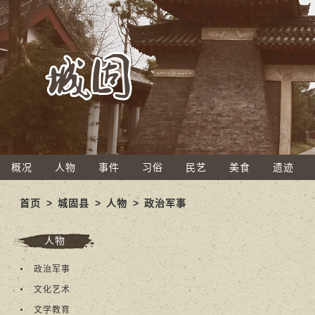
概况
人物
事件
习俗
民艺
美食
遗迹
首页
>
城固县
>
人物
>
政治军事
人物
政治军事
文化艺术
文学教育