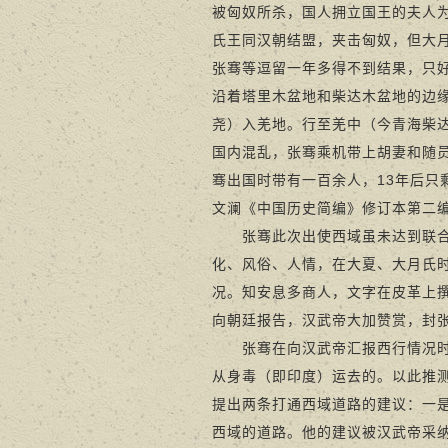
被匈奴所杀，国人拥立国王的夫人
氏王同汉朝结盟，夹击匈奴，但大
张骞等逗留一年多得不到结果，只
沿着塔里木盆地和柴达木盆地的边
尧）入羌地。行至羌中（今青海柴
国内混乱，张骞乘机带上胡妻和随员
骞出国时带有一百余人，13年后只
文澜《中国历史简编》修订本第二
张骞此次出使西域虽未达到联合大
化、风俗、人情，在大夏、大月氏
况。知安息多商人，文字在皮革上撰
向朝廷报告，汉武帝大加赞赏，封
张骞在向汉武帝汇报西行情况时，
从身毒（即印度）运去的。以此推
提出两条打通西域道路的建议：一
西域的道路。他的建议被汉武帝采