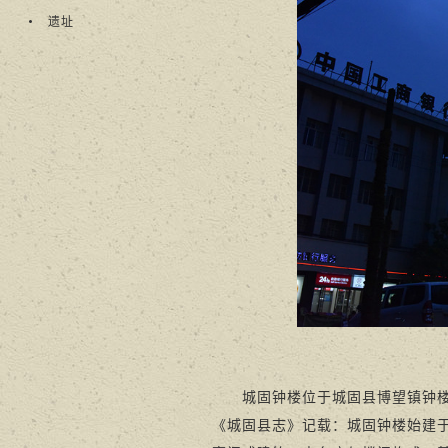
遗址
城固钟楼位于城固县博望镇钟楼街
《城固县志》记载：城固钟楼始建于