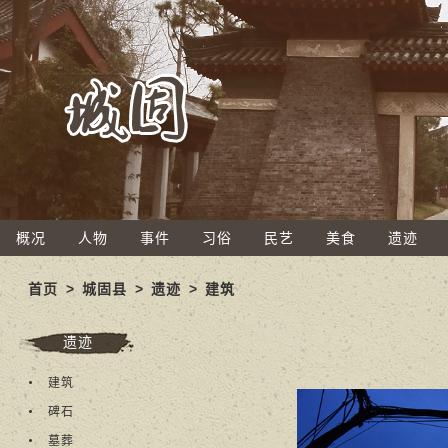
概况
人物
事件
习俗
民艺
美食
遗迹
首页
>
城固县
>
遗迹
>
建筑
遗迹
建筑
碑石
墓葬