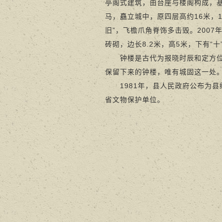
亭阁式建筑，由台座与楼阁构成，
马，矗立城中，原四层高约16米，1
旧”，飞檐爪角脊饰多击毁。2007
砖砌，边长8.2米，高5米，下有“
钟楼是古代为报晓时辰和定方位而
保留下来的钟楼，唯有城固这一处
1981年，县人民政府公布为县级
省文物保护单位。