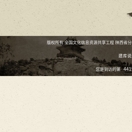
版权所有:全国文化信息资源共享工程 陕西省
建库说
441
您是到访的第