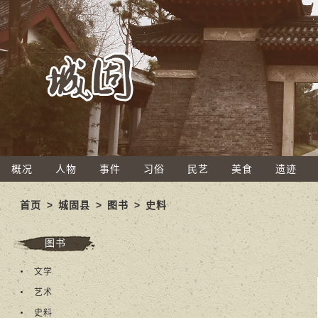
概况
人物
事件
习俗
民艺
美食
遗迹
首页
>
城固县
>
图书
>
史料
图书
文学
艺术
史料