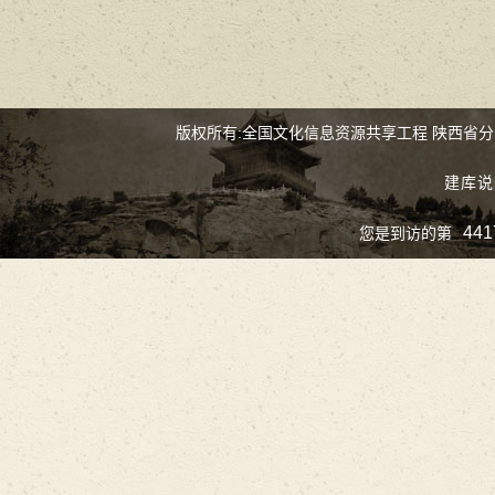
版权所有:全国文化信息资源共享工程 陕西省
建库说
441
您是到访的第