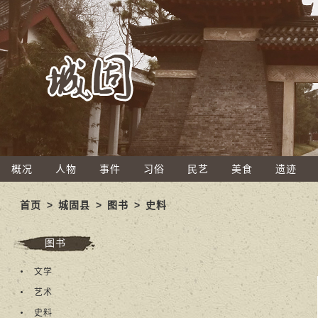
概况
人物
事件
习俗
民艺
美食
遗迹
首页
>
城固县
>
图书
>
史料
图书
文学
艺术
史料