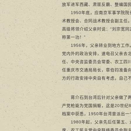
放军进军西藏、肃匪反霸、整编国
1950年底，应南京军事学院院
术教授会、合同战术教授会副主任
高级将领介绍父亲时说：“刘宗宽
称第一功！”
1956年，父亲转业到地方工作
党内外的政治安排，速电召父亲去
任、中央咨监委员会常委、农工四
任重庆市交通局局长，章伯钧准备
方的行政安排中央自有考虑，自己
蒋介石到台湾后针对父亲做了两件
产党枪毙为党国捐躯，这是20世纪
档案中获悉，1950年台湾曾派出
1980年起，父亲先后任第五、
席，农工民主党中央联络委员会副