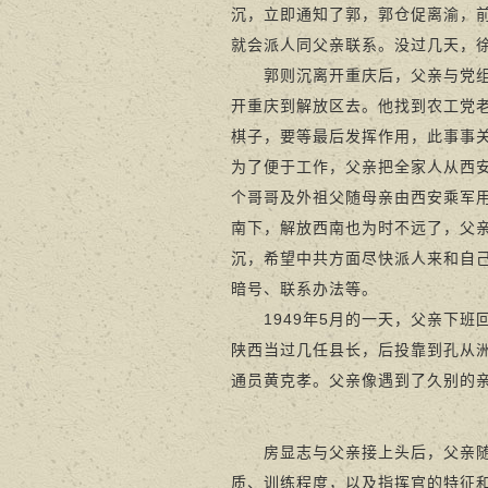
沉，立即通知了郭，郭仓促离渝，
就会派人同父亲联系。没过几天，徐
郭则沉离开重庆后，父亲与党组织
开重庆到解放区去。他找到农工党
棋子，要等最后发挥作用，此事事
为了便于工作，父亲把全家人从西
个哥哥及外祖父随母亲由西安乘军用
南下，解放西南也为时不远了，父
沉，希望中共方面尽快派人来和自
暗号、联系办法等。
1949年5月的一天，父亲下班
陕西当过几任县长，后投靠到孔从
通员黄克孝。父亲像遇到了久别的
房显志与父亲接上头后，父亲随即
质、训练程度，以及指挥官的特征