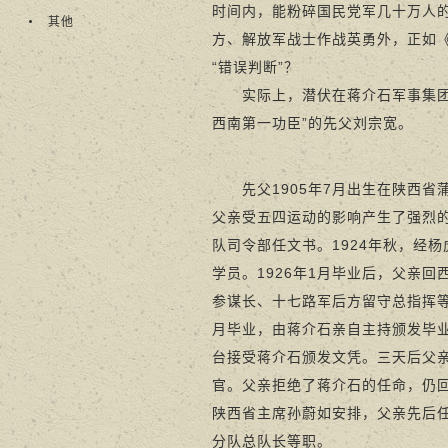
时间内，能粉碎国民党军几十万人
其他
方、解放军战士作战英勇外，正如《
“错误判断”？
实际上，潜伏在蒋介石军事集团内
西南第一功臣”的先父刘宗宽。
先父1905年7月出生在陕西省蒲
父亲受五四运动的影响产生了强烈
队司令部任文书。1924年秋，经
学员。1926年1月毕业后，父亲
参谋长、十七路军后方留守总指挥等
月毕业，由蒋介石亲自主持颁发毕业
台接受蒋介石颁发文凭。三天后父
官。父亲拒绝了蒋介石的任命，仍回
陕西省主席孙蔚如安排，父亲先后
分队总队长等职。