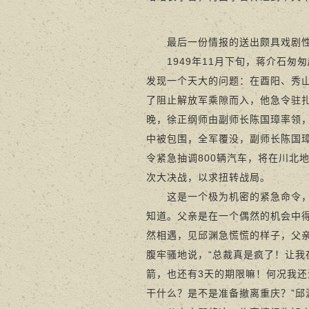
最后一份情报的送出颇具戏剧
1949年11月下旬，蒋介石匆
发现一个天大的问题：在酉阳、秀
了阻止解放军乘隙而入，他急令驻
晚，徐正纲师由副师长陈国璋率领
中被包围，全军覆没，副师长陈国
令紧急抽调800辆汽车，将在川北
次大决战，以求扭转战局。
这是一个极为机密的紧急命令，除
知道。父亲是在一个偶然的机会中
然相遇，见邱渊急慌慌的样子，父亲
腹牢骚地说，“总裁真是疯了！让我
箭，也还有3天的期限嘛！何况我还
干什么？是不是准备撤离重庆？”邱