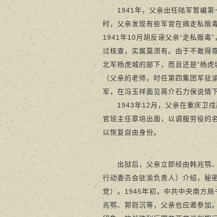
1941年，父亲出任陆军暂编第
时，父亲发现有些军官在搞走私贩
1941年10月胡反诬父亲“走私
过核查，实属莫须有。由于不敢得
北军杨虎城的部下，而且还是“杨虎
（父亲的老师，时任第四集团军驻
军，在冯玉祥面见蒋介石力保说情下
1943年12月，父亲在重庆卫戍
官班主任章培出面，以调服劳役的
以恢复自由身份。
出狱后，父亲立即经由韩兆鹗、郭
行动委员会驻渝负责人）介绍，秘密
党）。1945年初，中共中央南方
兆鹗、郭则沉等，父亲也应邀参加