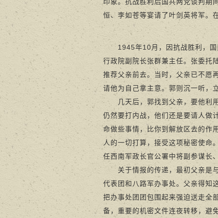
印象。抗战胜利后国共两党谈判期
恒、李如苍等宴请了叶剑英将军。
1945年10月，因抗战胜利，
行政院副院长张群兼主任。张委托
推荐父亲前去。当时，父亲已不愿
请他为自己拿主意。郭则沉一听，
几天后，郭找到父亲，要他利用这
仍然要打内战，他们还是要请人做
命做些事情，比你到解放区去的作
人的一切打算，接受这项秘密使命。
任西南军政长官公署中将副参谋长、
关于情报的传递，最初父亲是与郭
代表团和八路军办事处。父亲得知
把办事处团团包围起来强迫送走全
备，重要的机密文件连夜转移，避免