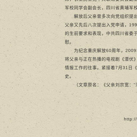
军校同学会副会长，四川省黄埔军
解放后父亲曾多次向党组织提出过
父亲又先后八次提出入党申请，19
的生前要求和表现，中共四川省委于
慰。
为纪念重庆解放60周年，2009
将父亲与正在热播的电视剧《潜伏
情报工作的往事。紧接着7月31日
史。
（文章原名：《父亲刘宗宽：“潜
http: