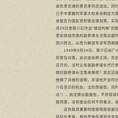
由负责交通的黄克孝同志送出。同
己手中掌握的军事大权亲自制定方
亲是在为国民党积极出谋划策，实际
月29日使蒋介石作出“错误判断”
意安排胡宗南的副参谋长沈策出面所
到川西北，从而为解放军进军西南
1949年8月24日，蒋介石由广
形势及对策。会议由张群主持，先由
召开的，当时父亲是副参谋长代行参
南的副参谋长沈策来做呢？其实这是
他做了详细的说明，并请他开会时
介石赏识的机会，沈欣然接受。同
点”），由沈策出面报告，不但容
致同意，没有提出任何不同看法，就
这份极其重要的绝密情报就是在这
站站长李奋，再由李奋传递到中央