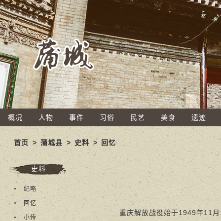
概况
人物
事件
习俗
民艺
美食
遗迹
首页
>
蒲城县
>
史料
>
回忆
史料
纪略
回忆
重庆解放战役始于1949年11月
小传