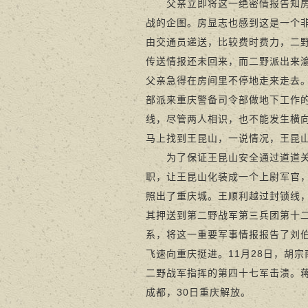
父亲立即将这一绝密情报告知房显
战的企图。房显志也感到这是一个
由交通员递送，比较费时费力，二
传送情报还未回来，而二野派出来
父亲急得在房间里不停地走来走去
部派来重庆警备司令部做地下工作
线，尽管两人相识，也不能发生横
马上找到王昆山，一说情况，王昆
为了保证王昆山安全通过道道关卡
职，让王昆山化装成一个上尉军官
照出了重庆城。王顺利越过封锁线
其押送到第二野战军第三兵团第十
系，将这一重要军事情报报告了刘
飞速向重庆挺进。11月28日，胡
二野战军指挥的第四十七军击溃。蒋
成都，30日重庆解放。