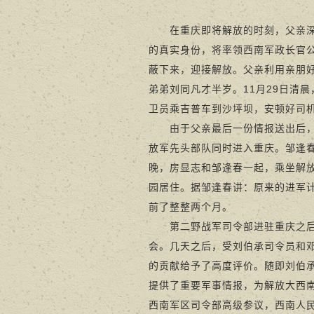
在重庆即将解放的时刻，父亲深入
的真实身份，将率领西南军政长官
蔽下来，迎接解放。父亲利用亲朋
弟弟刘同凡才半岁。11月29日清
卫员乘吉普车到沙坪坝，安顿好司
由于父亲最后一份情报送出后，刘
放军先头部队同时进入重庆。邹逢春
晚，房显志和邹逢春一起，乘坐解
园居住。据邹逢春讲：原来的进军计
前了整整两个月。
第二野战军司令部进驻重庆之后，
会。几天之后，受刘伯承司令员和
的贡献给予了高度评价。随即刘伯
提供了重要军事情报，为解放大西南
西南军区司令部高级参议，西南人