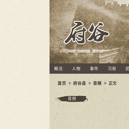
概况
人物
事件
习俗
首页
>
府谷县
>
音频
> 正文
音频