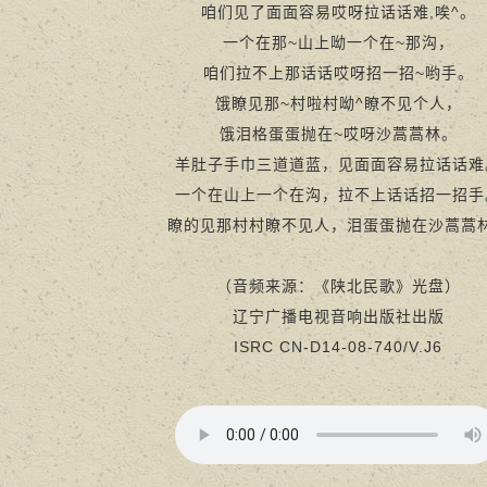
咱们见了面面容易哎呀拉话话难,唉^。
一个在那~山上呦一个在~那沟，
咱们拉不上那话话哎呀招一招~哟手。
饿瞭见那~村啦村呦^瞭不见个人，
饿泪格蛋蛋抛在~哎呀沙蒿蒿林。
羊肚子手巾三道道蓝，见面面容易拉话话难
一个在山上一个在沟，拉不上话话招一招手
瞭的见那村村瞭不见人，泪蛋蛋抛在沙蒿蒿
（音频来源：《陕北民歌》光盘）
辽宁广播电视音响出版社出版
ISRC CN-D14-08-740/V.J6