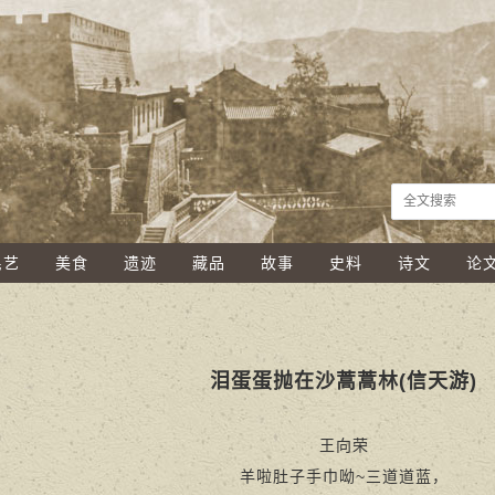
民艺
美食
遗迹
藏品
故事
史料
诗文
论
泪蛋蛋抛在沙蒿蒿林(信天游)
王向荣
羊啦肚子手巾呦~三道道蓝，