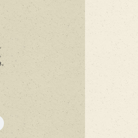
。
。
林。