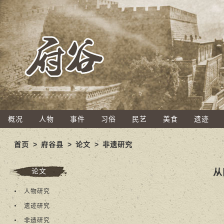
概况
人物
事件
习俗
民艺
美食
遗迹
首页
>
府谷县
>
论文
>
非遗研究
论文
从
人物研究
遗迹研究
非遗研究