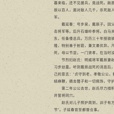
暮来临，还不见援兵，竟战死。敌
辰以百人，面对敌人几千，杀死敌
军。
戴延春：号步泉，戴辰子。因父荫
击将军等。后升石塘岭参将。白马
东，任备倭总兵。万历三十年授骁
隆，特别善于射箭，兼文墨优异。
死，母以节显，一门贤孝，在当时
节烈妇赵氏：明威将军戴辰妻赵氏
习步幼童。听到戴辰战死的消息后
己的意志：“贞守到老，孝敬公公，
结麻鞭，摘去簪子和一切佩饰，守
第二年公公去世，赵氏尽力措积路
并誓将同穴。
赵氏对儿子照护周到，训子有方，
节”。子延春官至都督佥事。