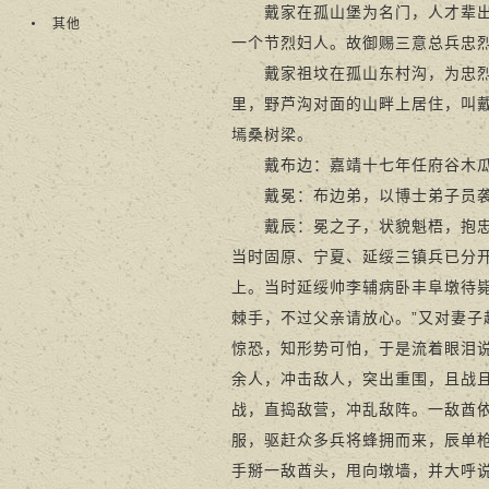
戴家在孤山堡为名门，人才辈出。
其他
一个节烈妇人。故御赐三意总兵忠
戴家祖坟在孤山东村沟，为忠烈茔
里，野芦沟对面的山畔上居住，叫
墕桑树梁。
戴布边：嘉靖十七年任府谷木瓜
戴冕：布边弟，以博士弟子员袭升
戴辰：冕之子，状貌魁梧，抱忠信
当时固原、宁夏、延绥三镇兵已分
上。当时延绥帅李辅病卧丰阜墩待
棘手，不过父亲请放心。”又对妻子
惊恐，知形势可怕，于是流着眼泪说
余人，冲击敌人，突出重围，且战且
战，直捣敌营，冲乱敌阵。一敌酋
服，驱赶众多兵将蜂拥而来，辰单
手掰一敌酋头，甩向墩墙，并大呼说