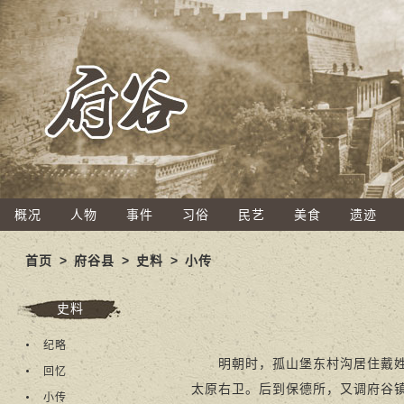
概况
人物
事件
习俗
民艺
美食
遗迹
首页
>
府谷县
>
史料
>
小传
史料
纪略
明朝时，孤山堡东村沟居住戴姓人
回忆
太原右卫。后到保德所，又调府谷
小传