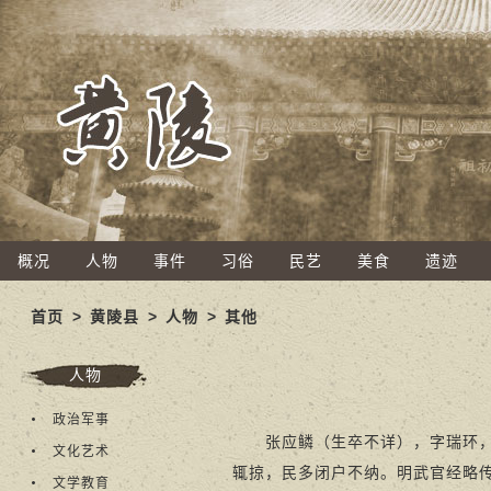
概况
人物
事件
习俗
民艺
美食
遗迹
首页
>
黄陵县
>
人物
>
其他
人物
政治军事
张应鳞（生卒不详），字瑞环，明
文化艺术
辄掠，民多闭户不纳。明武官经略
文学教育