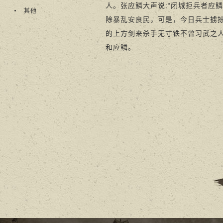
人。张应鳞大声说:“闭城拒兵者应
其他
除暴乱安良民，可是，今日兵士掳
的上方剑来杀手无寸铁不曾习武之
和应鳞。