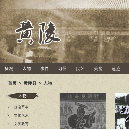
概况
人物
事件
习俗
民艺
美食
遗迹
首页
>
黄陵县
>
人物
人物
政治军事
文化艺术
文学教育