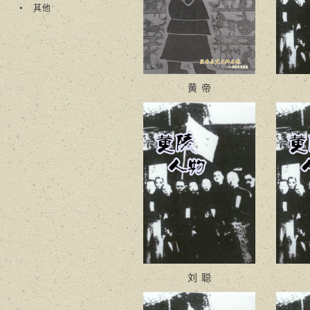
其他
黄 帝
刘 聪