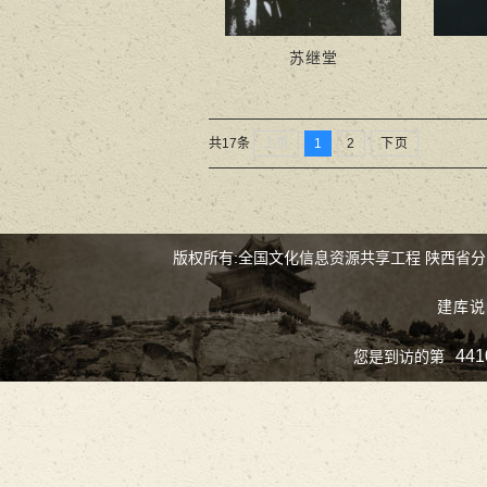
苏继堂
上页
1
2
下页
共17条
版权所有:全国文化信息资源共享工程 陕西省
建库说
441
您是到访的第