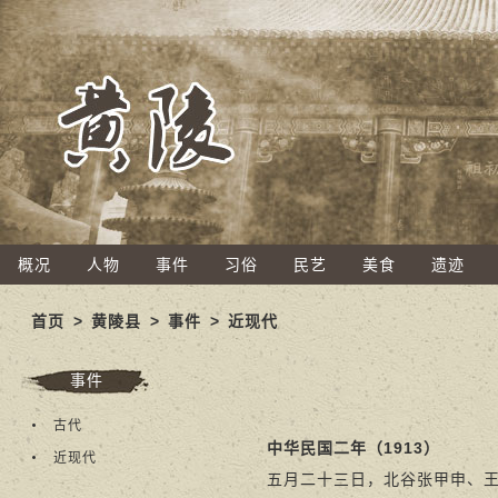
概况
人物
事件
习俗
民艺
美食
遗迹
首页
>
黄陵县
>
事件
>
近现代
事件
古代
中华民国二年（1913）
近现代
五月二十三日，北谷张甲申、