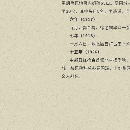
用烟熏死地窖内妇孺63口。复围
匪30余，其中头目5名，匪逃遁，
六
年（1917）
九月，郭金榜、徐老帽率众千
七
年（1918）
一月六日，陕北匪首卢占奎率众
十五
年（1926）
中部县红枪会首领北村杨季秋
城，杀死粮秣总办党国瑞、士绅张
余人战死。