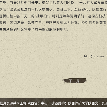
完毕，当天领兵返回长安。这就是后来人们所说：“十八万大军祭黄
，汉武帝挂过盔甲的这棵柏树，周身上下，斑痕密布，纵横成行
是桥山柏中独一无二的“挂甲柏”。特别是每年清明节前，这棵古柏
宝石，闪闪发光，晶莹夺目，经阳光反射尤为壮观，吸引着各地前来
古柏从枝到杆又恢复了原来密密麻麻的甲痕。
http：//www.h
下一篇
化信息资源共享工程 陕西省分中心 建设维护：陕西师范大学陕西文化资