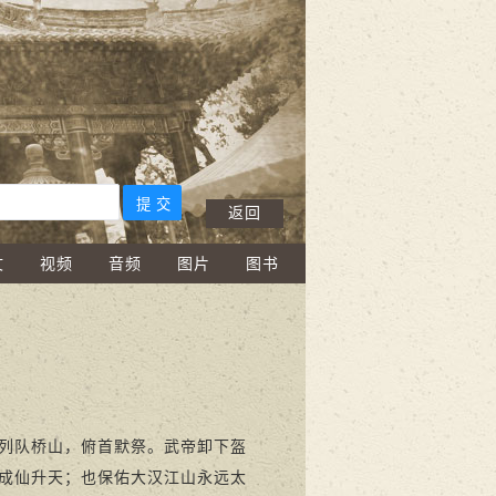
返回
文
视频
音频
图片
图书
列队桥山，俯首默祭。武帝卸下盔
成仙升天；也保佑大汉江山永远太