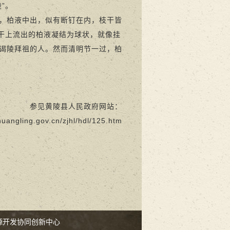
陵”。
，柏液中出，似有断钉在内，枝干皆
枝干上流出的柏液凝结为球状，就像挂
谒陵拜祖的人。然而清明节一过，柏
参见黄陵县人民政府网站：
uangling.gov.cn/zjhl/hdl/125.htm
源开发协同创新中心