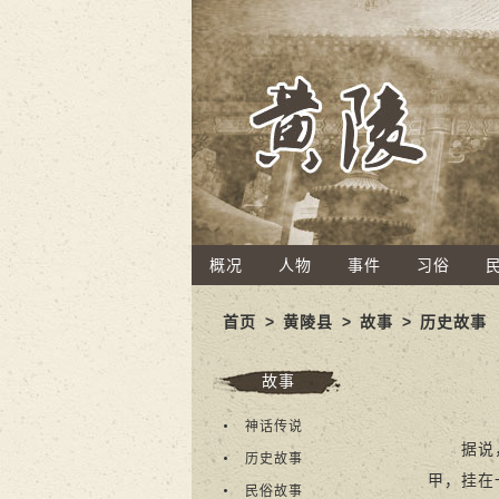
概况
人物
事件
习俗
首页
>
黄陵县
>
故事
>
历史故事
故事
神话传说
据说，武
历史故事
甲，挂在
民俗故事