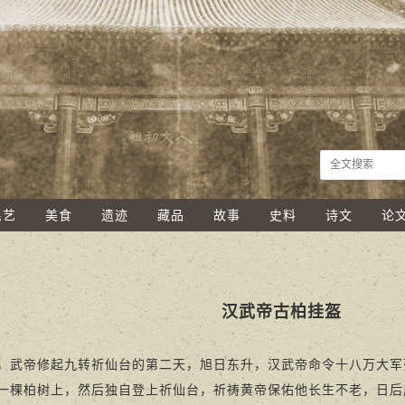
民艺
美食
遗迹
藏品
故事
史料
诗文
论
汉武帝古柏挂盔
帝修起九转祈仙台的第二天，旭日东升，汉武帝命令十八万大军
一棵柏树上，然后独自登上祈仙台，祈祷黄帝保佑他长生不老，日后