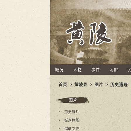
概况
人物
事件
习俗
首页
>
黄陵县
>
图片
>
历史遗迹
图片
历史照片
城乡掠影
馆藏文物