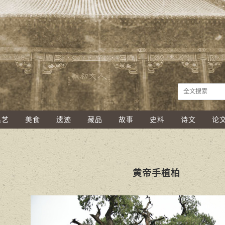
民艺
美食
遗迹
藏品
故事
史料
诗文
论
黄帝手植柏