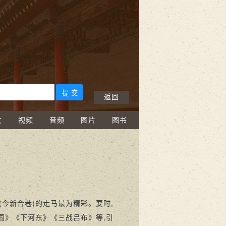
返回
文
视频
音频
图片
图书
新合巷)的走马最为精彩。耍时,
国》《下河东》《三战吕布》等,引