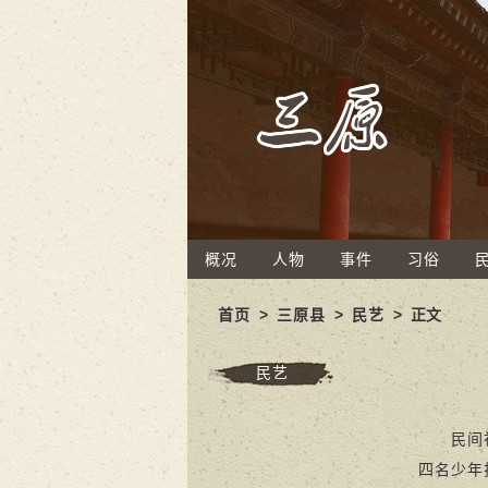
概况
人物
事件
习俗
首页
>
三原县
>
民艺
> 正文
民艺
民间社火
四名少年