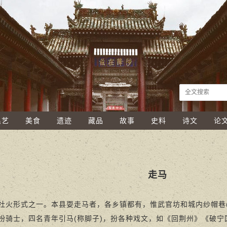
民艺
美食
遗迹
藏品
故事
史料
诗文
论
走马
形式之一。本县耍走马者，各乡镇都有，惟武官坊和城内纱帽巷(今
扮骑士，四名青年引马(称脚子)，扮各种戏文，如《回荆州》《破宁