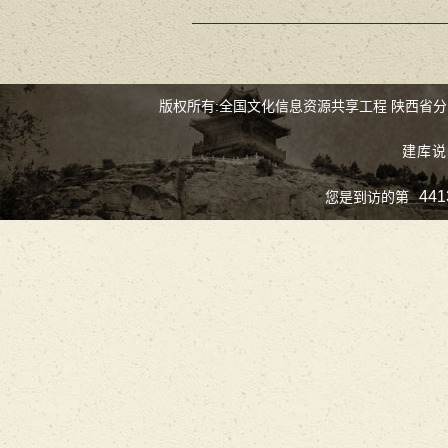
版权所有:全国文化信息资源共享工程 陕西省
建库说
441
您是到访的第