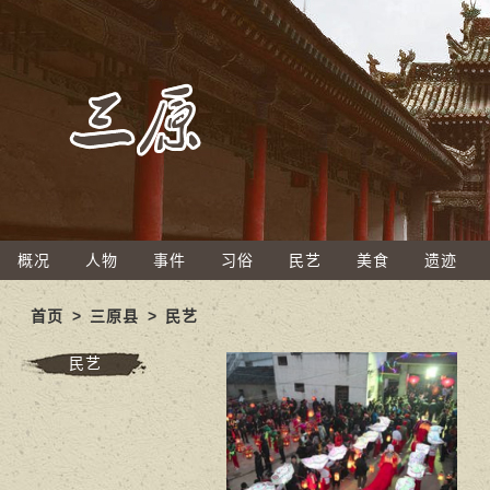
概况
人物
事件
习俗
民艺
美食
遗迹
首页
>
三原县
>
民艺
民艺