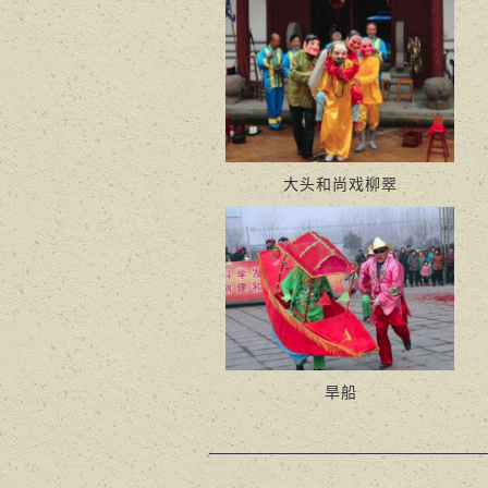
大头和尚戏柳翠
旱船