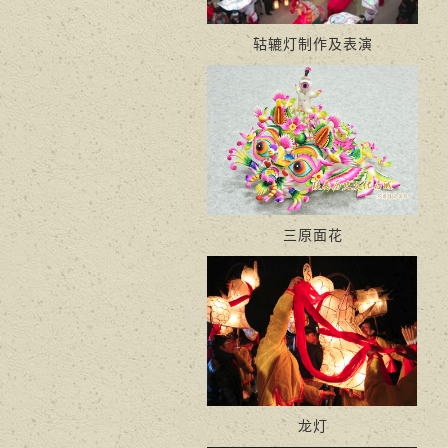
轱辘灯制作及表演
三原面花
龙灯