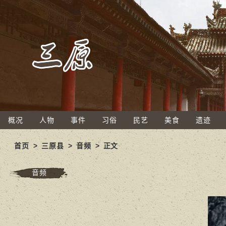
概况
人物
事件
习俗
民艺
美食
遗迹
首页
>
三原县
>
音频
> 正文
音频