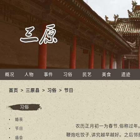
概况
人物
事件
习俗
民艺
美食
遗迹
首页
>
三原县
>
习俗
>
节日
习俗
婚丧
农历正月初一为春节,俗称过年。
节日
鞭炮吃饺子,讲究越早越好。之后邻
庙会