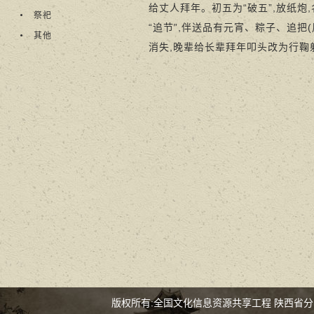
给丈人拜年。初五为“破五”,放纸炮
祭祀
“追节”,伴送品有元宵、粽子、追
其他
消失,晚辈给长辈拜年叩头改为行鞠
版权所有:全国文化信息资源共享工程 陕西省