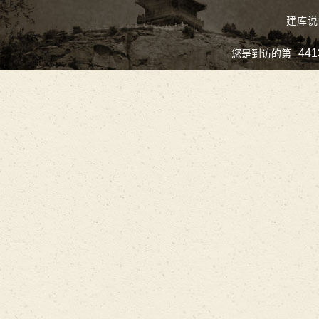
建库说
441
您是到访的第