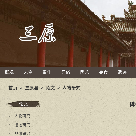
概况
人物
事件
习俗
民艺
美食
遗迹
首页
>
三原县
>
论文
>
人物研究
论文
碑
人物研究
遗迹研究
非遗研究