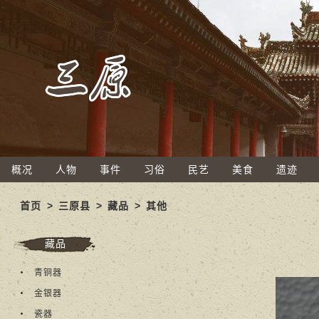
概况
人物
事件
习俗
民艺
美食
遗迹
首页
>
三原县
>
藏品
>
其他
藏品
青铜器
金银器
瓷器