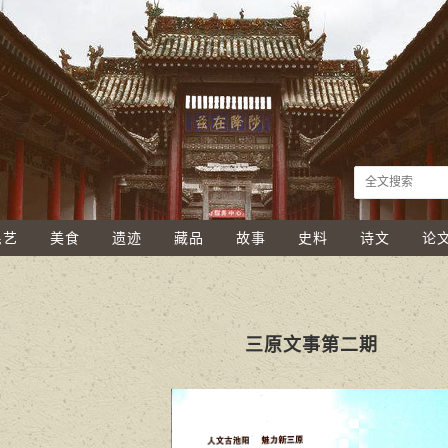
民艺
美食
遗迹
藏品
故事
史料
诗文
论
三原文事第二期