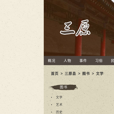
概况
人物
事件
习俗
首页
>
三原县
>
图书
>
文学
图书
文学
艺术
历史