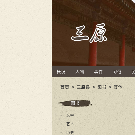
概况
人物
事件
习俗
首页
>
三原县
>
图书
>
其他
图书
文学
艺术
历史