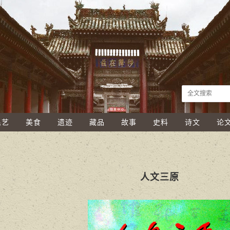
民艺
美食
遗迹
藏品
故事
史料
诗文
论
人文三原