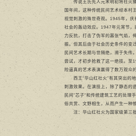
传说王氏先人元末明初将社火播迁
国年间，这种传统民间艺术经本村
视觉刺激的殊世奇观。1945年，
社会的轰动效应。1947年元宵节
力反抗，打击了伪军的嚣张气焰，伸
振。但其后由于社会历史条件的变迁
民间艺术长期与世隔绝，濒于失传。
尝试，才初步抢救了这一绝技。至1
险逼真的艺术表演赢得了数万观众
西王“华山红社火”有其突出的地
刺激效果。在演技上，除了静态的
民间”芯子”和传统建筑工艺的处理
俗共赏、文野相生，从而产生一种
注：华山红社火为国家级第三批