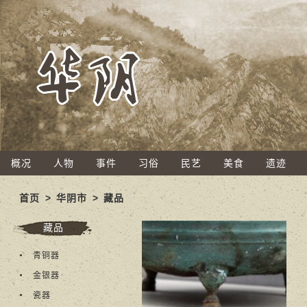
概况
人物
事件
习俗
民艺
美食
遗迹
首页
>
华阴市
>
藏品
藏品
青铜器
金银器
瓷器