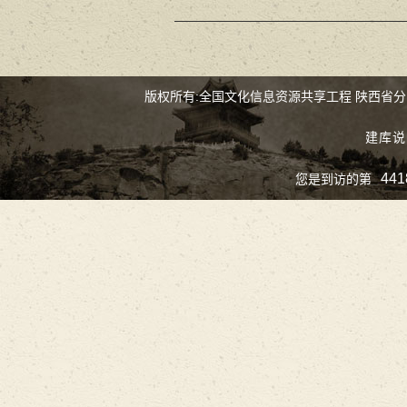
版权所有:全国文化信息资源共享工程 陕西省
建库说
441
您是到访的第