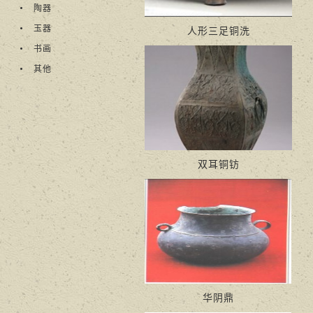
陶器
玉器
人形三足铜洗
书画
其他
双耳铜钫
华阴鼎