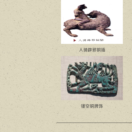
人骑辟邪铜插
镂空铜牌饰