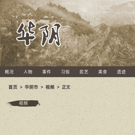
概况
人物
事件
习俗
民艺
美食
遗迹
首页
>
华阴市
>
视频
> 正文
视频