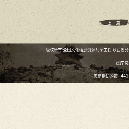
上一篇
版权所有:全国文化信息资源共享工程 陕西省
建库说
441
您是到访的第