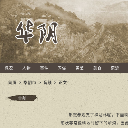
概况
人物
事件
习俗
民艺
美食
遗迹
首页
>
华阴市
>
音频
> 正文
音频
那您参观完了神姑林呢，下面啊
形状非常像耕地时留下的犁沟，因此