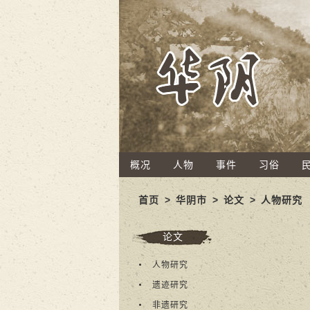
概况
人物
事件
习俗
首页
>
华阴市
>
论文
>
人物研究
论文
人物研究
遗迹研究
非遗研究