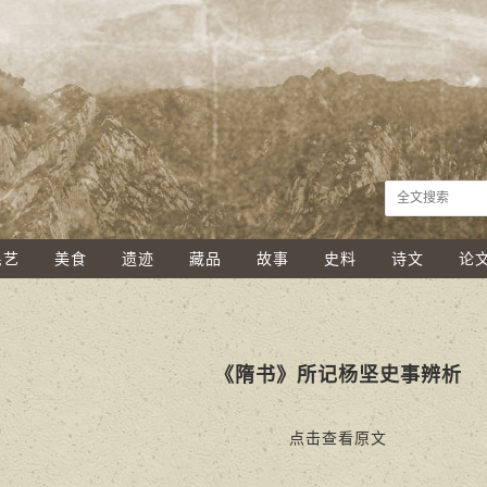
民艺
美食
遗迹
藏品
故事
史料
诗文
论
《隋书》所记杨坚史事辨析
点击查看原文