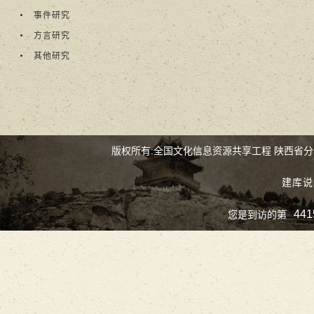
事件研究
方言研究
其他研究
版权所有:全国文化信息资源共享工程 陕西省
建库说
441
您是到访的第