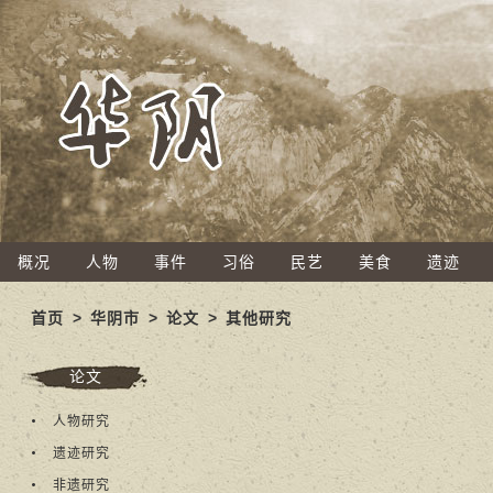
概况
人物
事件
习俗
民艺
美食
遗迹
首页
>
华阴市
>
论文
>
其他研究
论文
人物研究
遗迹研究
非遗研究