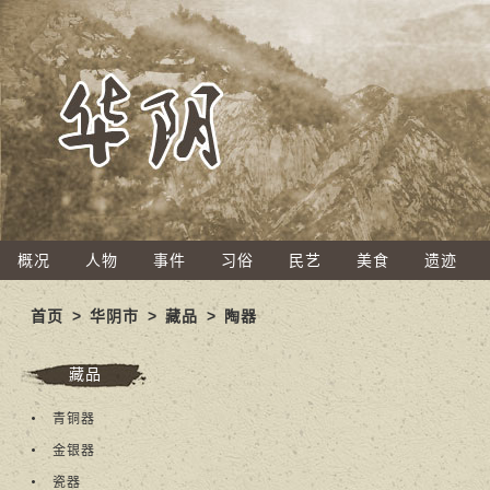
概况
人物
事件
习俗
民艺
美食
遗迹
首页
>
华阴市
>
藏品
>
陶器
藏品
青铜器
金银器
瓷器