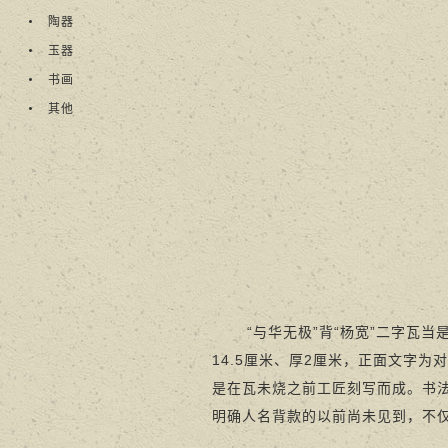
陶器
玉器
书画
其他
“与华无极”背“杨宽”二字瓦当
14.5厘米、厚2厘米，正面文字为
是在瓦未烧之前工匠刻写而成。书法
明确人名背款的以前尚未见到，不