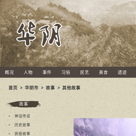
概况
人物
事件
习俗
民艺
美食
遗迹
首页
>
华阴市
>
故事
>
其他故事
故事
神话传说
历史故事
民俗故事