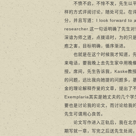
不愤不启，不悱不发，先生以平等
样的方式评阅讨论，随处可见。在
分，并且写道：I look forward to a re
researcher.这一句话明确
深谙为师之道，点拨适时，为的只
庖之害，目标明确，循序渐进。
也就是在这个时候我才知道，先生
来电话，要我晚上去先生家中用晚餐。原来，
授。席间，先生告诉我，Kaske
的问题，远比我向她提的问题多，
金的理论解释乔叟的文章，提出了不
Exemplaria
其实是她丈夫的几个学
要也是讨论我的论文，而讨论给我
先生可谓用心良苦。
论文写作进入正轨后，我在北京大
期写就一章，写完之后送先生处阅