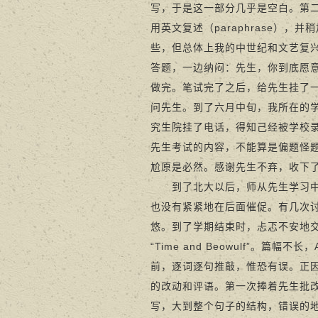
写，于是这一部分几乎是空白。第
用英文复述（paraphrase）
些，但总体上我的中世纪和文艺复
答题，一边纳闷：先生，你到底愿
做完。笔试完了之后，给先生挂了
问先生。到了六月中旬，我所在的
究生院挂了电话，得知己经被学校录
先生考试的内容，不能算是偏题怪
尬原是必然。感谢先生不弃，收下
到了北大以后，师从先生学习中世
也没有紧紧地在后面催促。有几次讨
悠。到了学期结束时，忐忑不安地
“Time and Beowulf”
前，逐词逐句推敲，惟恐有误。正
的改动和评语。第一次捧着先生批
写，大到整个句子的结构，错误的