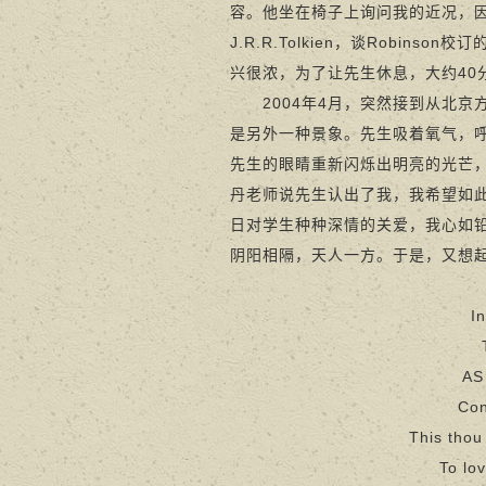
容。他坐在椅子上询问我的近况，
J.R.R.Tolkien，谈Rob
兴很浓，为了让先生休息，大约4
2004年4月，突然接到从北京
是另外一种景象。先生吸着氧气，
先生的眼睛重新闪烁出明亮的光芒
丹老师说先生认出了我，我希望如
日对学生种种深情的关爱，我心如
阴阳相隔，天人一方。于是，又想起
I
AS
Con
This thou
To lo