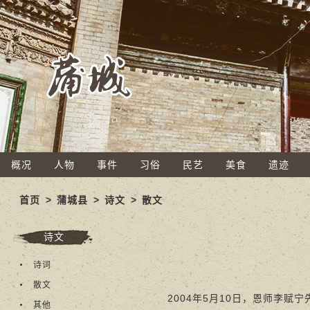
概况
人物
事件
习俗
民艺
美食
遗迹
首页
>
蒲城县
>
诗文
>
散文
诗文
诗词
散文
2004年5月10日，恩师李赋
其他