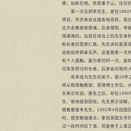
佛，如影在侧。师恩重于山，往日
第一次见到李先生，是在1982
项目，学员来自全国各地高校，我
北大名教授来授课。后来得知，李
得满满的。出现在讲台上的先生身
和长者的宽厚仁慈。先生讲的是英
自始自终鸦雀无声。这是我第一次
有个人接触。最为密切的一次，是
位笑答而过的长者，后来会对我的
有幸成为先生的弟子，是10年之
师从杨周翰教授，获得博士学位。
生表示欢迎。报名之后，却在199
生，很快接到回信。先生表示谅解
想着要报考先生，1992年4月回
时，感觉勉强凑合，拿到英国文学
过一段时间拉丁语，但是卷子上真