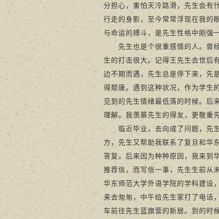
分担心，害怕天冷路滑，先生会有
行走的身影，至今常常浮现在我的
与命运的搏斗，是先生性格中刚强
先生也是个很重感情的人。曾经和先
生的打击很大。记得王先生去世后
边不期而遇，先生总是停下来，先
得颓唐。遇到这种状况，作为学生
见到的先生情绪最低落的时候。后
理解。我羡慕先生的得友，更敬重
临近毕业，去向成了问题，先生鼎
方，先生又帮助我联系了复旦和华
答复。后来因为种种原因，我来到
推荐信，而写信一事，先生生前从
华东师范大学外语学院的学科建设，
来去匆匆，中午给先生家打了电话
车前往先生蓝旗营的新居。到的时