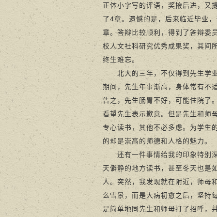
正体小字写的评语，奖掖后进，又
了4章。遗憾的是，后来临近毕业
章。答辩比较顺利，得到了答辩委
校人文社科研究优秀成果奖，其间
终生难忘。
北大的三年，不仅得到先生学业上
期间，先生年事渐高，身体常有不
告之，先生肠胃不好，可能住院了
看望先生表示歉意。但是先生和师
专心读书，其他不必多虑。为学生
的却是崇高的师德和人格的魅力。
还有一件事情给我的印象特别深刻
天僻静的地方读书，甚至冬天也是
人。突然，我发现就在附近，师母
么雪景，而是大病初愈之后，坚持
是简单地同先生和师母打了招呼，