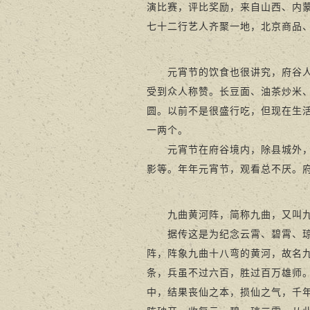
演比赛，评比奖励，来自山西、内
七十二行艺人齐聚一地，北京商品
元宵节的饮食也很讲究，府谷人吃
受到众人称赞。长豆面、油茶炒米
圆。以前不是很盛行吃，但现在生
一两个。
元宵节在府谷境内，除县城外，还
影等。年年元宵节，观看总不厌。
九曲黄河阵，简称九曲，又叫九宫
据传这是为纪念云霄、碧霄、琼霄
阵，阵象九曲十八弯的黄河，故名
条，兵虽不过六百，胜过百万雄师
中，结果丧仙之本，损仙之气，千