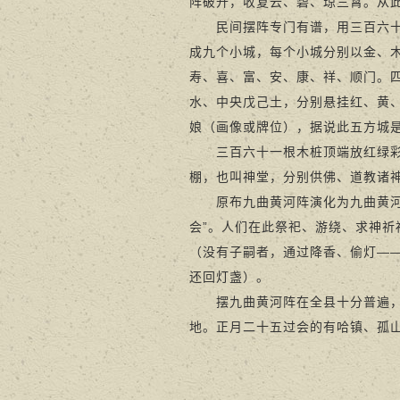
阵破开，收复云、碧、琼三霄。从
民间摆阵专门有谱，用三百六十一
成九个小城，每个小城分别以金、
寿、喜、富、安、康、祥、顺门。
水、中央戊己土，分别悬挂红、黄
娘（画像或牌位），据说此五方城
三百六十一根木桩顶端放红绿彩灯
棚，也叫神堂，分别供佛、道教诸
原布九曲黄河阵演化为九曲黄河灯，
会”。人们在此祭祀、游绕、求神
（没有子嗣者，通过降香、偷灯—
还回灯盏）。
摆九曲黄河阵在全县十分普遍，正
地。正月二十五过会的有哈镇、孤