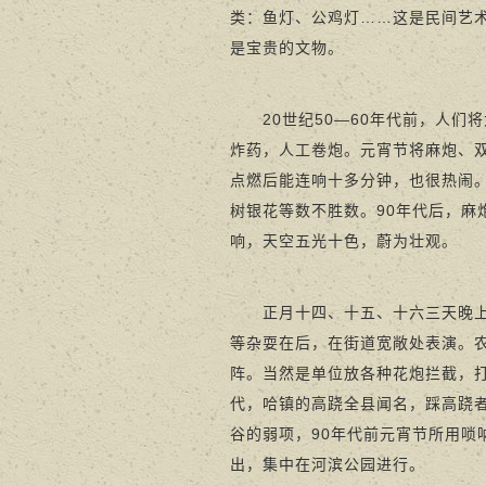
类：鱼灯、公鸡灯……这是民间艺
是宝贵的文物。
20世纪50—60年代前，人们
炸药，人工卷炮。元宵节将麻炮、双
点燃后能连响十多分钟，也很热闹
树银花等数不胜数。90年代后，
响，天空五光十色，蔚为壮观。
正月十四、十五、十六三天晚上，
等杂耍在后，在街道宽敞处表演。
阵。当然是单位放各种花炮拦截，打
代，哈镇的高跷全县闻名，踩高跷
谷的弱项，90年代前元宵节所用
出，集中在河滨公园进行。