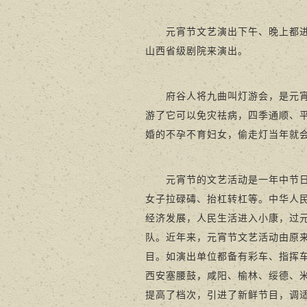
元宵节文艺演出下午、晚上都进行
山西省级剧院来演出。
府谷人将九曲叫灯游会，是元宵节
游了它可以免灾祛病，四季通顺、
婚的不孕不育妇女，偷走灯当年就
元宵节的文艺活动是一年中节日文
女子拉碌碡、抬杠转杠等。中华人
经济发展，人民生活进入小康，过
队。近年来，元宵节文艺活动由原
目。如演出单位都备有彩车、指挥
西安塞腰鼓，咸阳、榆林、绥德、
提高了档次，引进了新鲜节目，调