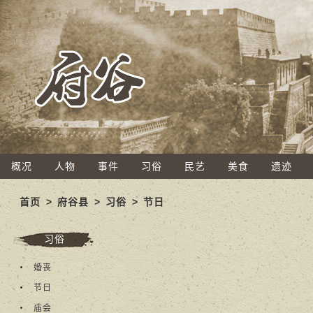
概况
人物
事件
习俗
民艺
美食
遗迹
首页
>
府谷县
>
习俗
>
节日
习俗
婚丧
节日
庙会