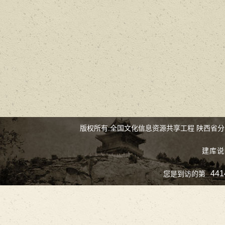
版权所有:全国文化信息资源共享工程 陕西省
建库说
441
您是到访的第