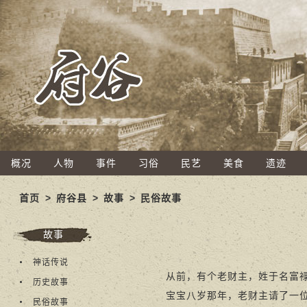
概况
人物
事件
习俗
民艺
美食
遗迹
首页
>
府谷县
>
故事
>
民俗故事
故事
神话传说
从前，有个老财主，姓于名富禄
历史故事
宝宝八岁那年，老财主请了一位很
民俗故事