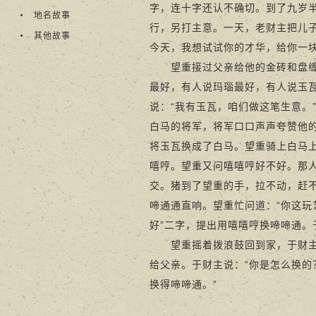
字，连十字还认不确切。到了九岁
地名故事
行，另打主意。一天，老财主把儿
其他故事
今天，我想试试你的才华，给你一
望重接过父亲给他的金砖和盘缠，
最好，有人说玛瑙最好，有人说玉瓦
说：“我有玉瓦，咱们做这笔生意。
白马的将军，将军口口声声夸赞他的
将玉瓦换成了白马。望重骑上白马
嘻哼。望重又问嘻嘻哼好不好。那
交。猪到了望重的手，拉不动，赶
啼通通直响。望重忙问道：“你这玩
好”二字，提出用嘻嘻哼换啼啼通。
望重摇着拨浪鼓回到家，于财主连
给父亲。于财主说：“你是怎么换的
换得啼啼通。”