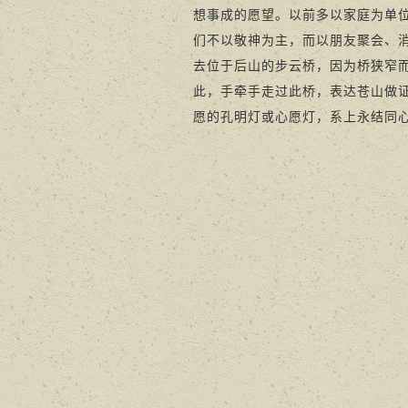
想事成的愿望。以前多以家庭为单
们不以敬神为主，而以朋友聚会、
去位于后山的步云桥，因为桥狭窄
此，手牵手走过此桥，表达苍山做
愿的孔明灯或心愿灯，系上永结同