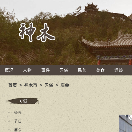
概况
人物
事件
习俗
民艺
美食
遗迹
首页
>
神木市
>
习俗
>
庙会
习俗
婚丧
节日
庙会