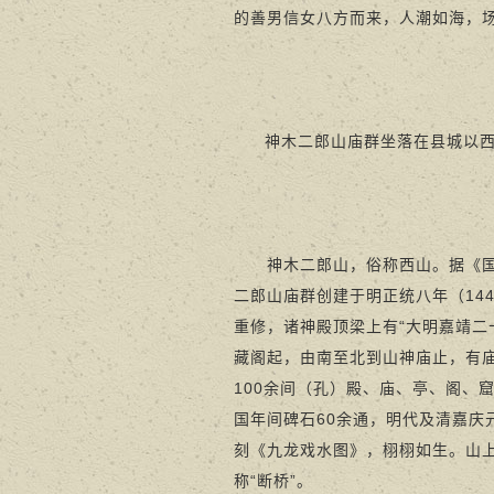
的善男信女八方而来，人潮如海，
神木二郎山庙群坐落在县城以
神木二郎山，俗称西山。据《国家
二郎山庙群创建于明正统八年（144
重修，诸神殿顶梁上有“大明嘉靖二
藏阁起，由南至北到山神庙止，有庙
100余间（孔）殿、庙、亭、阁、
国年间碑石60余通，明代及清嘉庆
刻《九龙戏水图》，栩栩如生。山上
称“断桥”。