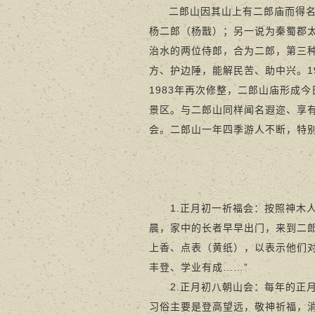
二郎山因其山上有二郎庙而得
杨二郎（杨戬）；另一说为秦蜀郡
治水的两位侍郎，合为二郎，第三
方、护边陲，能解民苦、助中兴。1
1983年再次修整，二郎山庙形成
景区。与二郎山同样闻名遐迩、享
会。二郎山一年四季游人不断，特
1.正月初一祈福会：按照神木人
晨，家中的长者早早出门，来到二
上香、点表（黄纸），以表示他们对
丰登、学业有成……”
2.正月初八朝山会：每年的正月
习俗主要是登高望远，敬神祈福，消