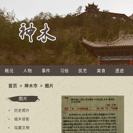
概况
人物
事件
习俗
民艺
美食
遗迹
首页
>
神木市
>
图片
图片
历史照片
城乡掠影
馆藏文物