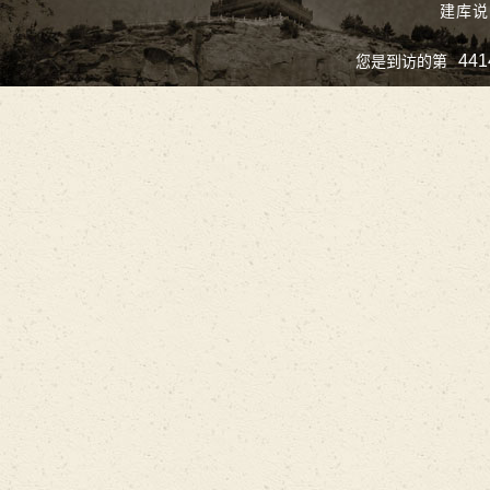
建库说
441
您是到访的第