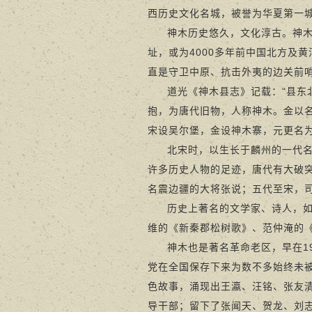
西历史文化名城，被誉为华夏第一
神木历史悠久，文化淳古。神
址，或为4000多年前中国北方及
直是守卫中原、抗击外夷的边关前哨
道光《神木县志》记载：“县东
抱，为唐代旧物，人称神木。金以名
宋设吴尔堡，金设神木寨，元更名为
北宋时，以生长于麟州的一代
许多历史人物的足迹，唐代有大破突
名震边疆的大将张说；五代至宋，
历史上著名的文学家、诗人，
维的《新秦郡松树歌》、范仲淹的《
神木也是著名革命老区，早在1
党在全国保存下来为数不多始终未
色故事，涌现出王瀛、汪铭、张友
导干部；留下了张闻天、贺龙、刘