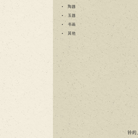
陶器
玉器
书画
其他
铃的上部