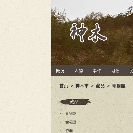
概况
人物
事件
习俗
首页
>
神木市
>
藏品
>
青铜器
藏品
青铜器
金银器
瓷器