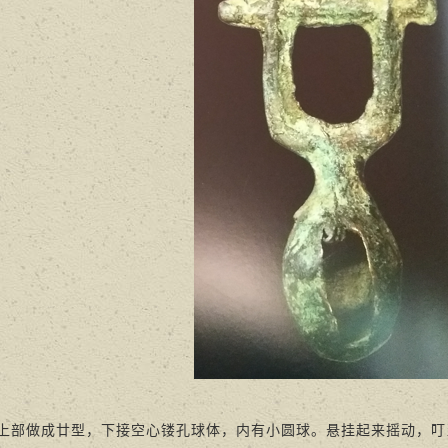
做成廿型，下接空心镂孔球体，内有小圆球。悬挂起来摇动，叮