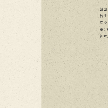
战国
铃径：3
底径：3
高：6
神木县