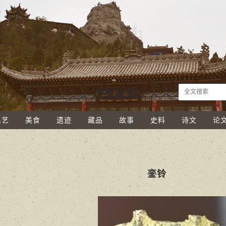
民艺
美食
遗迹
藏品
故事
史料
诗文
论
銮铃