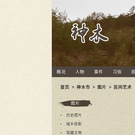
概况
人物
事件
习俗
首页
>
神木市
>
图片
>
民间艺术
图片
历史照片
城乡掠影
馆藏文物