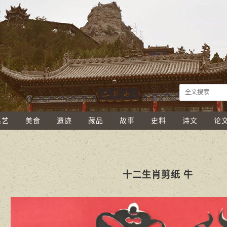
民艺
美食
遗迹
藏品
故事
史料
诗文
论
十二生肖剪纸 牛