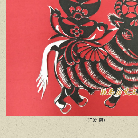
（汪波 摄）