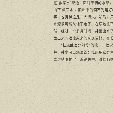
在“救军水”泉边，面对干涸的水泉
山下‘救军水’，酿出来的酒不光是
事，也觉得这是一大损失。最后，
水源很可能从地下走了。在原地往下
然，经过一个多月时间，井里出水了
酿出来的酒比原来的味道更好。在伯
“杜康酿酒醉刘伶”的故事，据说是
井，井水可当烧酒饮；杜康用它醉
去远销陕甘宁，近销关中。难怪19