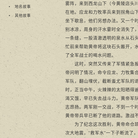
雾阵，来到西龙山下（今黄陵店头
地名故事
在地。应龙和力牧率兵来到拐角山
其他故事
坐下歇息，他们另想办法。又一个
别冰凉，周身的汗水霎时全消失了
一条缝，一股清澈透明的泉水从石头
忙前来帮助黄帝将这块石头搬开，
了全军战士的喝水问题。
这时，突然又传来了军情紧急报告
帝问明了情况，命令应龙、力牧集
军队，翻山埋伏，截断蚩尤军队的
时，正当中午，火辣辣的太阳晒得
渴又饿，早已失去战斗力。黄帝军
志昂扬。两军刚一交战，不到一个
黄帝带兵早已断了他的退路。激战
为了纪念这次胜利，黄帝命仓颉把
次大地震，“救军水”一下子断流了