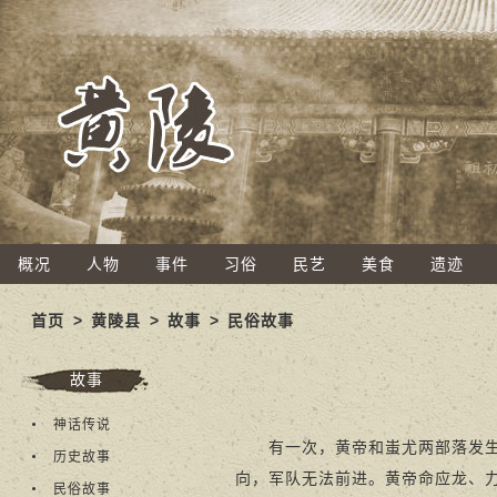
概况
人物
事件
习俗
民艺
美食
遗迹
首页
>
黄陵县
>
故事
>
民俗故事
故事
神话传说
有一次，黄帝和蚩尤两部落发生了
历史故事
向，军队无法前进。黄帝命应龙、
民俗故事