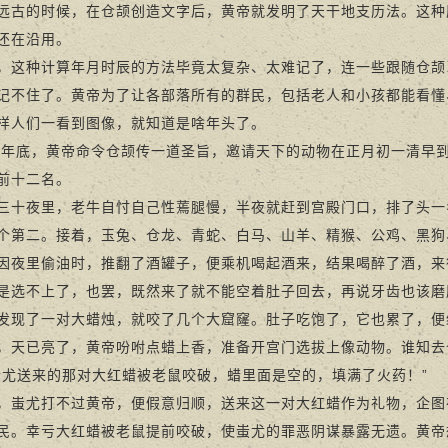
的时候，在仓颉创造文字后，黄帝就发明了天干地支历法。这种
还在沿用。
种计算年月时辰的方法毕竟太复杂、太难记了，连一些跟随仓颉
记不住了。黄帝为了让各部落所有的群民，包括老人和小孩都能看懂
样人们一看到图像，就知道是啥年头了。
，黄帝命令仓颉传一道圣旨，邀请天下的动物在正月初一清早到
前十二名。
夜里，老牛自忖自己性蔫腿慢，半夜就赶到宫殿门口，排了头一
个第二。接着，玉兔、仓龙、青蛇、白马、山羊、精猴、公鸡、黑狗
里偷油时，推翻了酒罐子，便乘机喝起酒来，结果喝醉了酒，来
是选不上了，也罢，既然来了就不能空着肚子回去，再说牙齿也该磨
发现了一对大蜡烛，就咬了几个大窟窿。肚子吃饱了，它也累了，便
已亮了，黄帝吩咐点蜡上香，准备开宫门选拔上像动物。谁知去
蚩尤送来的那对大红蜡被老鼠咬破，蜡里面是空的，填满了火药！”
尤打不过黄帝，便假意归顺，送来这一对大红蜡作为礼物，企图
民。幸亏大红蜡被老鼠提前咬破，使蚩尤的罪恶阴谋暴露无遗。黄帝