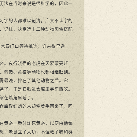
历法在当时来说是很科学的，因此一
习字的人都难以记清，广大不认字的
、记住，决定选十二种动物图像搭配
宫殿门口等待挑选，谁来得早选
名。夜行晓宿的老虎在天蒙蒙亮赶
、懒猪、黄猫等动物也都相继赶到。
得最晚，排在了其他动物之后。它
磨了。于是它钻进仓库里寻东西吃。
缩在墙角里睡了。
仓库取红蜡的人却空着手回来了，回
在黄帝上香时炸死黄帝，以便由他统
想：老鼠立了大功，不但救了我和群