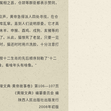
属相之首，仓颉等群臣都表示赞同，
应声，黄帝急得派人四处寻找，在仓
库乱窜。直到人们说明原委，它才高
未羊、申猴、酉鸡、戌狗、亥猪等的
了。从此，猫恨死了老鼠，只要一见
时，猫还时时用爪洗脸，十分注意打
十二生肖的先后顺序刻勒了“十二
像，看啥年头有啥像。”
陵文典·黄帝故事卷》第106—107页
《黄陵文典》编纂委员会 编
陕西人民出版社出版发行
2008年初版