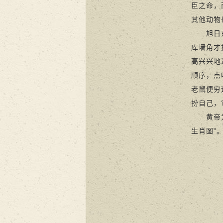
臣之命，
其他动物
旭日东升
库墙角才
高兴兴地
顺序，点
老鼠便穷
扮自己，
黄帝为了
生肖图”