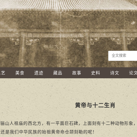
民艺
美食
遗迹
藏品
故事
史料
诗文
论
黄帝与十二生肖
人祖庙的西北方，有一平面巨石碑，上面刻有十二种动物形象，名
”还是我们中华民族的始祖黄帝命仓颉刻勒的呢！