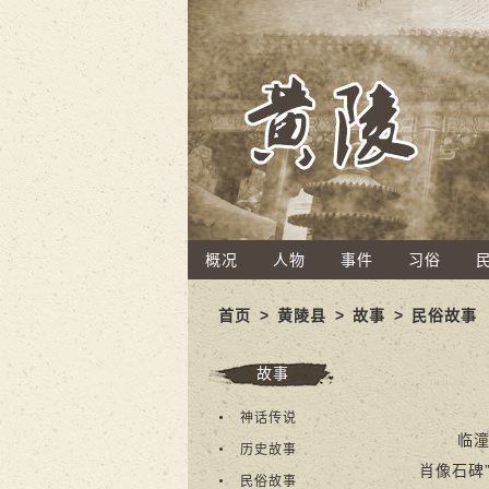
概况
人物
事件
习俗
首页
>
黄陵县
>
故事
>
民俗故事
故事
神话传说
临潼骊山
历史故事
肖像石碑
民俗故事