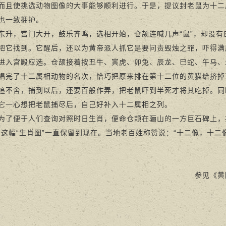
而且使挑选动物图像的大事能够顺利进行。于是，提议封老鼠为十二
也一致拥护。
，宫门大开，鼓乐齐鸣，选相开始，仓颉连喊几声“鼠”，却没有
把它找到。它醒后，还以为黄帝派人抓它是要问责毁烛之罪，吓得满
进入宫殿应选。仓颉接着按丑牛、寅虎、卯兔、辰龙、巳蛇、午马、
唱完了十二属相动物的名次，恰巧把原来排在第十二位的黄猫给挤掉
追不舍，捕到以后，还要百般作弄，把老鼠吓到半死才将其吃掉。同
它一心想把老鼠捕尽后，自己好补入十二属相之列。
便于人们查询对照时日生肖，便命仓颉在骊山的一方巨石碑上，按
。这幅“生肖图”一直保留到现在。当地老百姓称赞说：“十二像，十二
参见《黄