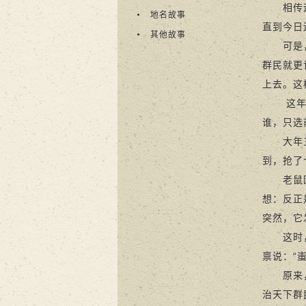
相传远古
地名故事
直到今日
其他故事
可是，这
群民就更
上去。这
这年年底
谁，只选
大年三十
到，抢了
老鼠因夜
想：反正
突然，它
这时，天
禀说：“
原来，蚩
治天下群