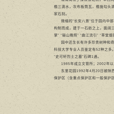
檐三滴水，灰布板筒瓦，檐施勾头
家石刻。
微缩的“长安八景”位于园内中
构制而成，建于一石舫之上，面阔三间
掌” “骊山晚照” “曲江流引” “草
园中还生长有许多珍贵树种和
科技大学专业人员鉴定有52种之
“史可轩烈士之墓”石碑1通。
1985年成立文管所；200
东里花园1992年4月20日
保护区（含重点保护区和一般保护