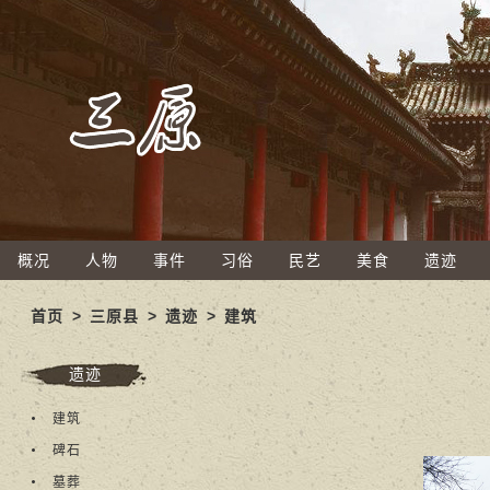
概况
人物
事件
习俗
民艺
美食
遗迹
首页
>
三原县
>
遗迹
>
建筑
遗迹
建筑
碑石
墓葬