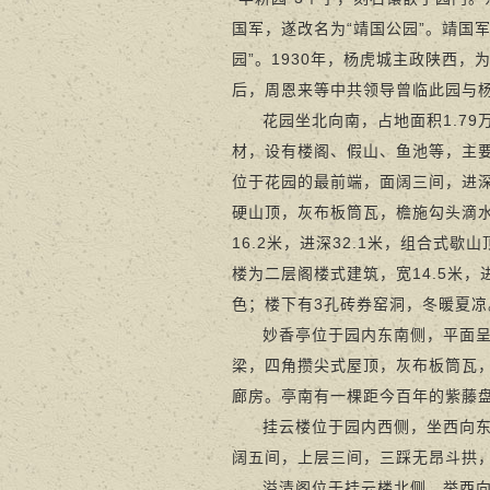
国军，遂改名为“靖国公园”。靖国
园”。1930年，杨虎城主政陕西
后，周恩来等中共领导曾临此园与
花园坐北向南，占地面积1.79
材，设有楼阁、假山、鱼池等，主
位于花园的最前端，面阔三间，进深
硬山顶，灰布板筒瓦，檐施勾头滴水
16.2米，进深32.1米，组合式
楼为二层阁楼式建筑，宽14.5米
色；楼下有3孔砖券窑洞，冬暖夏凉
妙香亭位于园内东南侧，平面呈“
梁，四角攒尖式屋顶，灰布板筒瓦
廊房。亭南有一棵距今百年的紫藤
挂云楼位于园内西侧，坐西向东
阔五间，上层三间，三踩无昂斗拱，
溢清阁位于挂云楼北侧，举西向